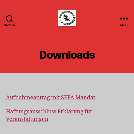
Suchen
Menü
Hundefreunde
Hildesheim
e.V.
Downloads
Aufnahmeantrag mit SEPA Mandat
Haftungsausschluss Erklärung für
Veranstaltungen