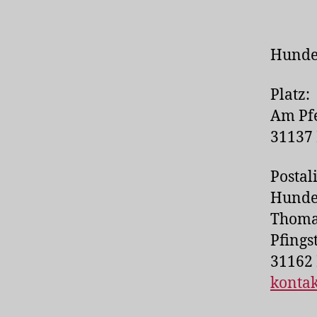
Hundef
Platz:
Am Pf
31137
Postal
Hundef
Thoma
Pfings
31162 
konta