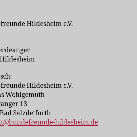
reunde Hildesheim e.V.
erdeanger
 Hildesheim
isch:
reunde Hildesheim e.V.
s Wohlgemuth
tanger 13
Bad Salzdetfurth
kt@hundefreunde-hildesheim.de