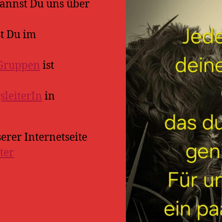
kannst Du uns über
t Du im
Gruppen
ist
leiterIn
in
rer Internetseite
ter